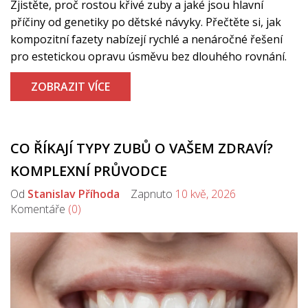
Zjistěte, proč rostou křivé zuby a jaké jsou hlavní
příčiny od genetiky po dětské návyky. Přečtěte si, jak
kompozitní fazety nabízejí rychlé a nenáročné řešení
pro estetickou opravu úsměvu bez dlouhého rovnání.
ZOBRAZIT VÍCE
CO ŘÍKAJÍ TYPY ZUBŮ O VAŠEM ZDRAVÍ?
KOMPLEXNÍ PRŮVODCE
Od
Stanislav Příhoda
Zapnuto
10 kvě, 2026
Komentáře
(0)