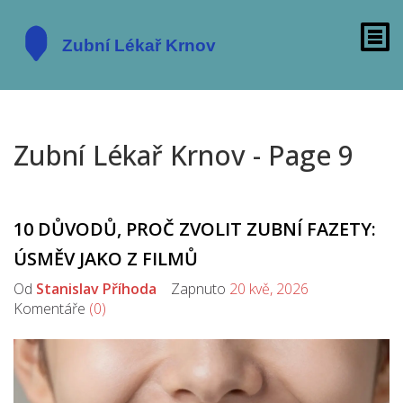
Zubní Lékař Krnov - Page 9
10 DŮVODŮ, PROČ ZVOLIT ZUBNÍ FAZETY:
ÚSMĚV JAKO Z FILMŮ
Od
Stanislav Příhoda
Zapnuto
20 kvě, 2026
Komentáře
(0)