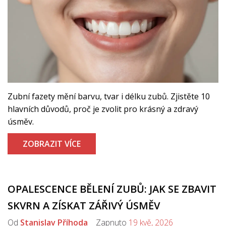
Zubní fazety mění barvu, tvar i délku zubů. Zjistěte 10
hlavních důvodů, proč je zvolit pro krásný a zdravý
úsměv.
ZOBRAZIT VÍCE
OPALESCENCE BĚLENÍ ZUBŮ: JAK SE ZBAVIT
SKVRN A ZÍSKAT ZÁŘIVÝ ÚSMĚV
Od
Stanislav Příhoda
Zapnuto
19 kvě, 2026