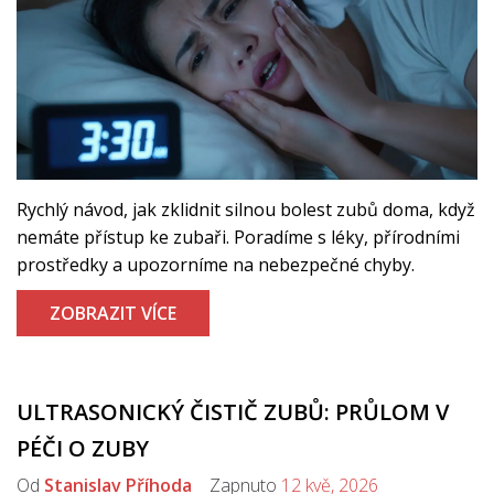
Rychlý návod, jak zklidnit silnou bolest zubů doma, když
nemáte přístup ke zubaři. Poradíme s léky, přírodními
prostředky a upozorníme na nebezpečné chyby.
ZOBRAZIT VÍCE
ULTRASONICKÝ ČISTIČ ZUBŮ: PRŮLOM V
PÉČI O ZUBY
Od
Stanislav Příhoda
Zapnuto
12 kvě, 2026