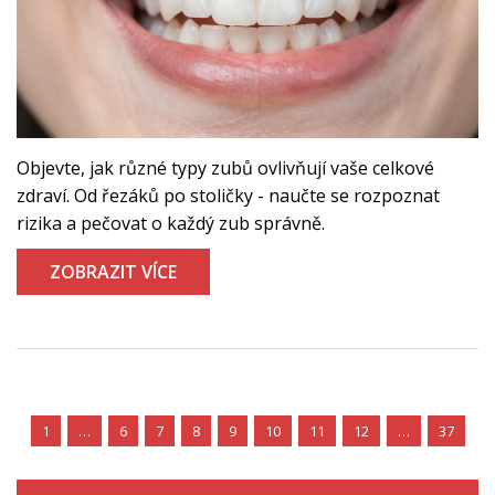
Objevte, jak různé typy zubů ovlivňují vaše celkové
zdraví. Od řezáků po stoličky - naučte se rozpoznat
rizika a pečovat o každý zub správně.
ZOBRAZIT VÍCE
1
…
6
7
8
9
10
11
12
…
37