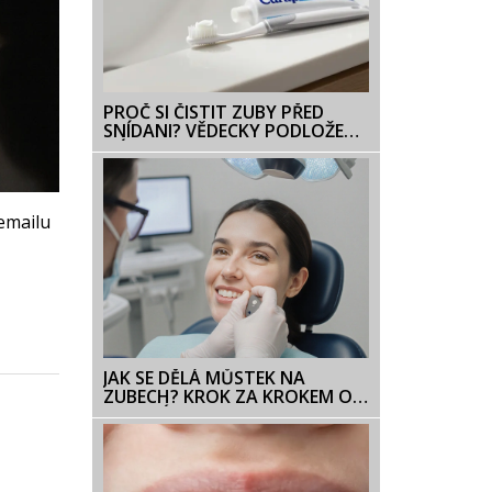
PROČ SI ČISTIT ZUBY PŘED
SNÍDANI? VĚDECKY PODLOŽENÝ
NÁVOD A TIPY
emailu
JAK SE DĚLÁ MŮSTEK NA
ZUBECH? KROK ZA KROKEM OD
DIAGNÓZY PO INSTALACI