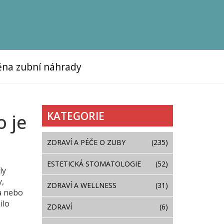
na zubní náhrady
KATEGORIE
o je
ZDRAVÍ A PÉČE O ZUBY
(235)
ESTETICKÁ STOMATOLOGIE
(52)
ly
y,
ZDRAVÍ A WELLNESS
(31)
ta nebo
ilo
ZDRAVÍ
(6)