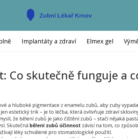
plně
Implantáty a zdraví
Elmex gel
Výmě
: Co skutečně funguje a c
hové a hluboké pigmentace z enamelu zubů, aby zuby vypada
jen estetický trik – je to léčba, která ovlivňuje zdraví sklovin
myslí, že bělení zubů je jako čištění zubů – stačí nějaká pas
ysl. Skutečná
bělení zubů účinnost
závisí na tom, co způsob
užívají léky schválené pro stomatologické použití.