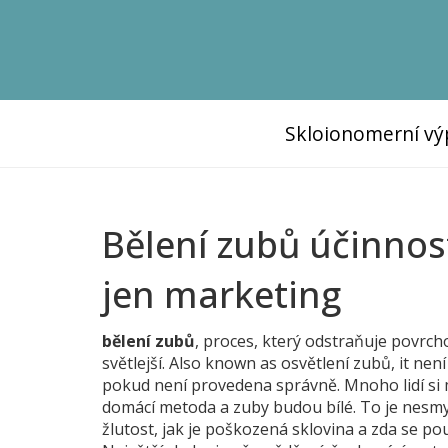
Skloionomerní vý
Bělení zubů účinnost
jen marketing
bělení zubů
,
proces, který odstraňuje povrc
světlejší
. Also known as
osvětlení zubů
, it
není 
pokud není provedena správně
.
Mnoho lidí si 
domácí metoda a zuby budou bílé. To je nesm
žlutost, jak je poškozená sklovina a zda se po