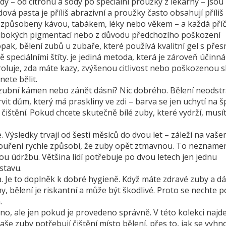
y – od citronu a sody po speciální proužky z lékárny – jsou
ová pasta je příliš abrazivní a proužky často obsahují příliš
způsobeny kávou, tabákem, léky nebo věkem – a každá příč
ubokých pigmentací nebo z důvodu předchozího poškození
opak,
bělení zubů u zubaře
,
které používá kvalitní gel s přes
 speciálními štíty
.
je jediná metoda, která je zároveň účinná
roluje, zda máte kazy, zvýšenou citlivost nebo poškozenou s
nete bělit.
k, zubní kámen nebo zánět dásní? Nic dobrého. Bělení neodstr
rvit dům, který má praskliny ve zdi – barva se jen uchytí na
čištění. Pokud chcete skutečně bílé zuby, které vydrží, musít
Ne. Výsledky trvají od šesti měsíců do dvou let – záleží na vašem
 kouření rychle způsobí, že zuby opět ztmavnou. To nezname
ou údržbu. Většina lidí potřebuje po dvou letech jen jednu
stavu.
. Je to doplněk k dobré hygieně. Když máte zdravé zuby a d
, bělení je riskantní a může být škodlivé. Proto se nechte p
.
ano, ale jen pokud je provedeno správně. V této kolekci najde
aše zuby potřebují čištění místo bělení, přes to, jak se vyhn