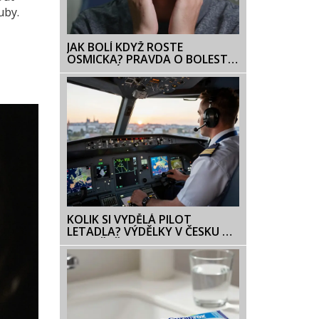
uby.
JAK BOLÍ KDYŽ ROSTE
OSMICKA? PRAVDA O BOLESTI
A JAK S NÍ PORADIT
KOLIK SI VYDĚLÁ PILOT
LETADLA? VÝDĚLKY V ČESKU A
NA SVĚTĚ V ROCE 2026