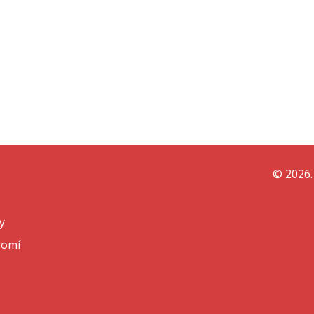
© 2026.
y
romí