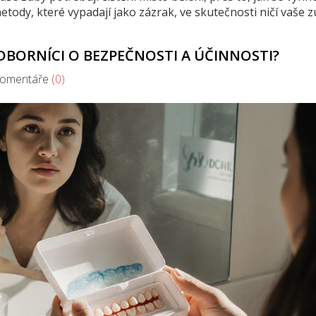
tody, které vypadají jako zázrak, ve skutečnosti ničí vaše z
ODBORNÍCI O BEZPEČNOSTI A ÚČINNOSTI?
mentáře
(0)