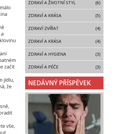
ZDRAVÍ A ŽIVOTNÍ STYL
(6)
 málo
ina
ZDRAVÍ A KRÁSA
(5)
ně
ZDRAVÍ ZVÍŘAT
(4)
 a
klovinu
ZDRAVÍ A KRÁSA
(4)
aní
ZDRAVÍ A HYGIENA
(3)
 špatném
e začít
ZDRAVÍ A PÉČE
(3)
 jídlu,
NEDÁVNÝ PŘÍSPĚVEK
ná, že
ásně,
oradit
te vše,
out