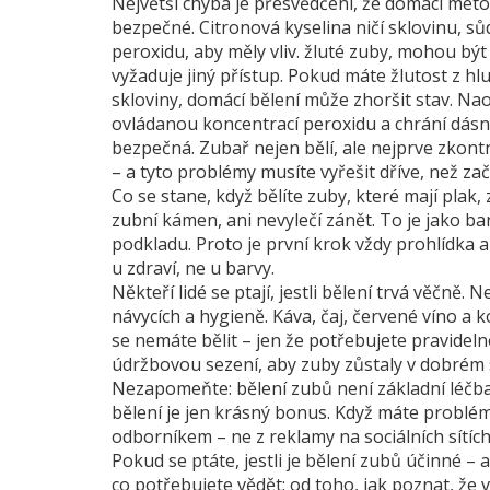
Největší chyba je přesvědčení, že domácí metod
bezpečné. Citronová kyselina ničí sklovinu, sůd
peroxidu, aby měly vliv.
žluté zuby
,
mohou být 
vyžaduje jiný přístup
.
Pokud máte žlutost z hl
skloviny, domácí bělení může zhoršit stav. Na
ovládanou koncentrací peroxidu a chrání dásně
bezpečná. Zubař nejen bělí, ale nejprve zkont
– a tyto problémy musíte vyřešit dříve, než zač
Co se stane, když bělíte zuby, které mají pla
zubní kámen, ani nevylečí zánět. To je jako ba
podkladu. Proto je první krok vždy prohlídka a 
u zdraví, ne u barvy.
Někteří lidé se ptají, jestli bělení trvá věčně. 
návycích a hygieně. Káva, čaj, červené víno a
se nemáte bělit – jen že potřebujete pravideln
údržbovou sezení, aby zuby zůstaly v dobrém 
Nezapomeňte: bělení zubů není základní léčba
bělení je jen krásný bonus. Když máte problémy
odborníkem – ne z reklamy na sociálních sítích
Pokud se ptáte, jestli je bělení zubů účinné – 
co potřebujete vědět: od toho, jak poznat, že v