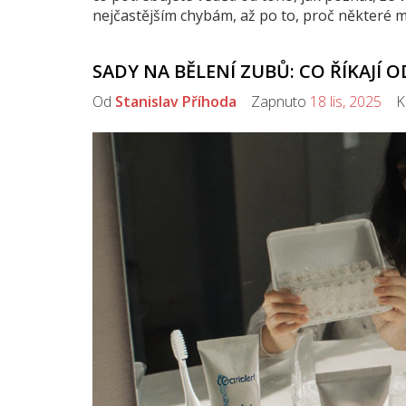
nejčastějším chybám, až po to, proč některé me
SADY NA BĚLENÍ ZUBŮ: CO ŘÍKAJÍ 
Od
Stanislav Příhoda
Zapnuto
18 lis, 2025
Ko