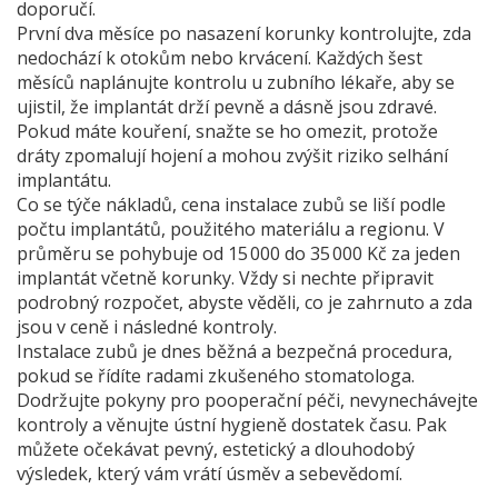
doporučí.
První dva měsíce po nasazení korunky kontrolujte, zda
nedochází k otokům nebo krvácení. Každých šest
měsíců naplánujte kontrolu u zubního lékaře, aby se
ujistil, že implantát drží pevně a dásně jsou zdravé.
Pokud máte kouření, snažte se ho omezit, protože
dráty zpomalují hojení a mohou zvýšit riziko selhání
implantátu.
Co se týče nákladů, cena instalace zubů se liší podle
počtu implantátů, použitého materiálu a regionu. V
průměru se pohybuje od 15 000 do 35 000 Kč za jeden
implantát včetně korunky. Vždy si nechte připravit
podrobný rozpočet, abyste věděli, co je zahrnuto a zda
jsou v ceně i následné kontroly.
Instalace zubů je dnes běžná a bezpečná procedura,
pokud se řídíte radami zkušeného stomatologa.
Dodržujte pokyny pro pooperační péči, nevynechávejte
kontroly a věnujte ústní hygieně dostatek času. Pak
můžete očekávat pevný, estetický a dlouhodobý
výsledek, který vám vrátí úsměv a sebevědomí.