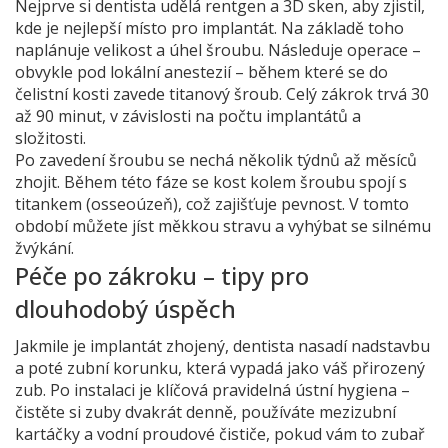
Nejprve si dentista udělá rentgen a 3D sken, aby zjistil,
kde je nejlepší místo pro implantát. Na základě toho
naplánuje velikost a úhel šroubu. Následuje operace –
obvykle pod lokální anestezií – během které se do
čelistní kosti zavede titanový šroub. Celý zákrok trvá 30
až 90 minut, v závislosti na počtu implantátů a
složitosti.
Po zavedení šroubu se nechá několik týdnů až měsíců
zhojit. Během této fáze se kost kolem šroubu spojí s
titankem (osseoúzeň), což zajišťuje pevnost. V tomto
období můžete jíst měkkou stravu a vyhýbat se silnému
žvýkání.
Péče po zákroku – tipy pro
dlouhodobý úspěch
Jakmile je implantát zhojený, dentista nasadí nadstavbu
a poté zubní korunku, která vypadá jako váš přirozený
zub. Po instalaci je klíčová pravidelná ústní hygiena –
čistěte si zuby dvakrát denně, používáte mezizubní
kartáčky a vodní proudové čističe, pokud vám to zubař