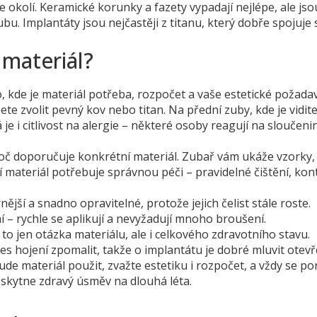
e okolí. Keramické korunky a fazety vypadají nejlépe, ale jso
u. Implantáty jsou nejčastěji z titanu, který dobře spojuje 
 materiál?
, kde je materiál potřeba, rozpočet a vaše estetické požada
ete zvolit pevný kov nebo titan. Na přední zuby, kde je vidite
 i citlivost na alergie – některé osoby reagují na sloučeni
roč doporučuje konkrétní materiál. Zubař vám ukáže vzorky,
ší materiál potřebuje správnou péči – pravidelné čištění, kon
rnější a snadno opravitelné, protože jejich čelist stále roste.
 – rychle se aplikují a nevyžadují mnoho broušení.
to jen otázka materiálu, ale i celkového zdravotního stavu.
 hojení zpomalit, takže o implantátu je dobré mluvit otevř
bude materiál použit, zvažte estetiku i rozpočet, a vždy se po
skytne zdravý úsměv na dlouhá léta.