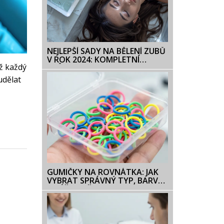
NEJLEPŠÍ SADY NA BĚLENÍ ZUBŮ
V ROK 2024: KOMPLETNÍ
ž každý
PRŮVODCE A RECENZE
udělat
GUMIČKY NA ROVNÁTKA: JAK
VYBRAT SPRÁVNÝ TYP, BARVU
A PÉČI O NĚ