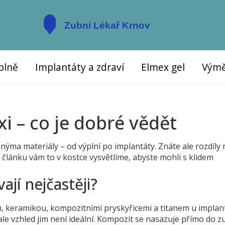
plně
Implantáty a zdraví
Elmex gel
Výmě
xi – co je dobré vědět
nýma materiály – od výplní po implantáty. Znáte ale rozdíly
o článku vám to v kostce vysvětlíme, abyste mohli s klidem
ají nejčastěji?
, keramikou, kompozitními pryskyřicemi a titanem u implan
le vzhled jim není ideální. Kompozit se nasazuje přímo do z