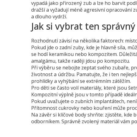
vypadá jako přirozený zub a lze ho barvit podl
dražší a vyžadují méně agresivní opracování zub
a dlouho vydrží.
Jak si vybrat ten správný
Rozhodnutí závisí na několika faktorech: místo
Pokud jde o zadní zuby, kde je hlavně síla, můž
se hodí keramikou nebo kompozitem. Důležitá je
amalgámu, takže raději jdou po kompozitu.
Při výběru se nebojte zeptat svého zubaře, p
životnost a údržbu. Pamatujte, že i ten nejlep
prohlídky a vyhýbání se extrémním zátěžím.
Pro děti se často volí materiály, které jsou šet
Kompozitní výplně jsou v tomto případě ideální
Pokud uvažujete o zubních implantátech, není 
Přítomnost cukrovky nebo kouření může proces
Na závěr si klíčové body shrňte: zjistěte, kde 
odborníkem. Správně zvolený materiál vám po