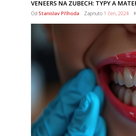
VENEERS NA ZUBECH: TYPY A MATE
Od
Stanislav Příhoda
Zapnuto
1 čen, 2024
Ko