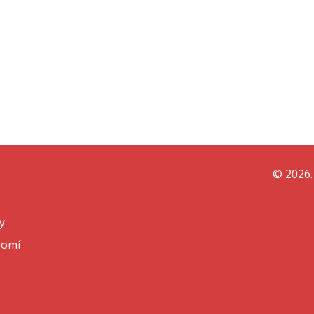
© 2026.
y
romí