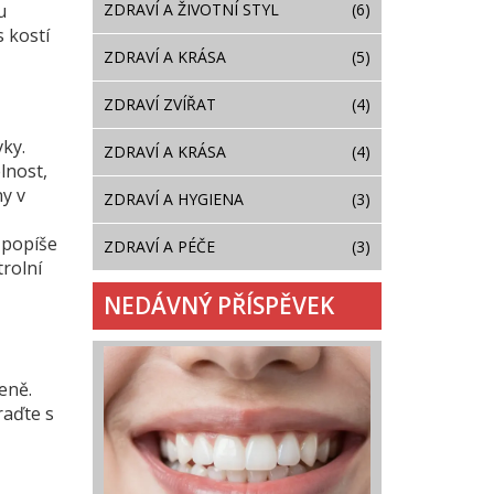
ZDRAVÍ A ŽIVOTNÍ STYL
(6)
u
s kostí
ZDRAVÍ A KRÁSA
(5)
ZDRAVÍ ZVÍŘAT
(4)
vky.
ZDRAVÍ A KRÁSA
(4)
lnost,
ny v
ZDRAVÍ A HYGIENA
(3)
 popíše
ZDRAVÍ A PÉČE
(3)
trolní
NEDÁVNÝ PŘÍSPĚVEK
eně.
raďte s