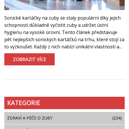
Sonické kartáčky na zuby se staly populární díky jejich
schopnosti důkladně vyčistit zuby a udržet ústní
hygienu na vysoké úrovni. Tento článek představuje
pět nejlepších sonických kartáčků na trhu, které stojí za
to vyzkoušet. Každý z nich nabízí unikátní vlastnosti a
výhody, které mohou vyhovovat různým potřebám
ZOBRAZIT VÍCE
uživatelů. Přečtěte si o jejich funkcích, technologiích a
tipy, jak vybrat ten nejlepší právě pro vás.
KATEGORIE
ZDRAVÍ A PÉČE O ZUBY
(234)