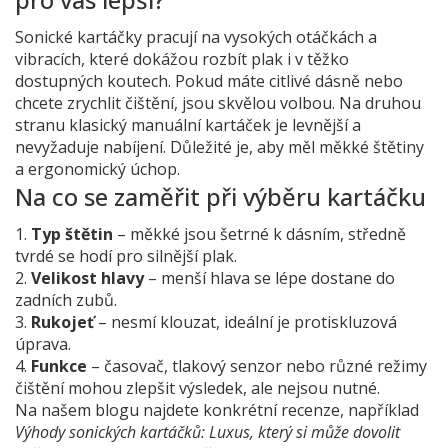
Sonické kartáčky pracují na vysokých otáčkách a
vibracích, které dokážou rozbít plak i v těžko
dostupných koutech. Pokud máte citlivé dásně nebo
chcete zrychlit čištění, jsou skvělou volbou. Na druhou
stranu klasický manuální kartáček je levnější a
nevyžaduje nabíjení. Důležité je, aby měl měkké štětiny
a ergonomický úchop.
Na co se zaměřit při výběru kartáčku
1.
Typ štětin
– měkké jsou šetrné k dásním, středně
tvrdé se hodí pro silnější plak.
2.
Velikost hlavy
– menší hlava se lépe dostane do
zadních zubů.
3.
Rukojeť
– nesmí klouzat, ideální je protiskluzová
úprava.
4.
Funkce
– časovač, tlakový senzor nebo různé režimy
čištění mohou zlepšit výsledek, ale nejsou nutné.
Na našem blogu najdete konkrétní recenze, například
Výhody sonických kartáčků: Luxus, který si může dovolit