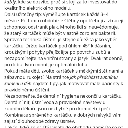
každý
, kde se dozvíte, proč si stojí za to investovat do
kvalitního elektrického modelu.
Další užitečný tip: Vyměňujte kartáček každé 3–4
měsíce. Po tomto období se štětiny opotřebují a ztrácejí
schopnost odstranit plak. Mnoho lidí si neuvědomuje,
že starý kartáček může být vlastně zdrojem bakterií.
Správná technika čištění je stejně důležitá jako výběr
kartáčku. Držte kartáček pod úhlem 45° k dásním,
krouživými pohyby přejíždějte po povrchu zubů a
nezapomínejte na vnitřní strany a jazyk. Dvakrát denně,
po dobu dvou minut, je optimální doba.
Pokud máte děti, zvolte kartáček s měkkými štětinami a
zábavnou rukojetí. Na stránce
Jak předcházet zubnímu
kameni u dětí
najdete tipy, jak motivovat malé pacienty k
pravidelnému čištění.
Nezapomeňte, že dentální hygiena nekončí u kartáčku.
Dentální nit, ústní voda a pravidelné návštěvy u
zubního lékaře jsou nezbytné pro kompletní péči.
Kombinace správného kartáčku a dobrých návyků vám
zajistí dlouhodobě zdravý úsměv.
Takže, když se příště vydáte do obchodu, zaměřte se na