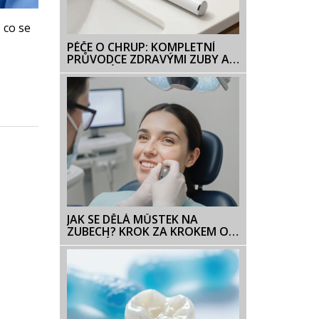
 co se
PÉČE O CHRUP: KOMPLETNÍ
PRŮVODCE ZDRAVÝMI ZUBY A
JEJICH NÁZVY
JAK SE DĚLÁ MŮSTEK NA
ZUBECH? KROK ZA KROKEM OD
DIAGNÓZY PO INSTALACI