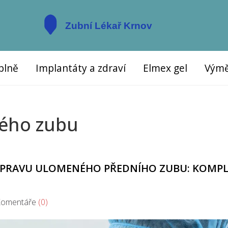
plně
Implantáty a zdraví
Elmex gel
Výmě
ného zubu
A OPRAVU ULOMENÉHO PŘEDNÍHO ZUBU: KOMP
mentáře
(0)