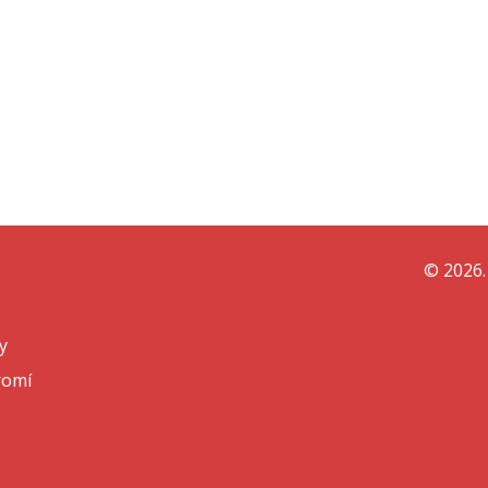
© 2026.
y
romí