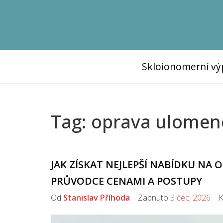
Skloionomerní vý
Tag: oprava ulome
JAK ZÍSKAT NEJLEPŠÍ NABÍDKU N
PRŮVODCE CENAMI A POSTUPY
Od
Stanislav Příhoda
Zapnuto
3 čec, 2026
Ko