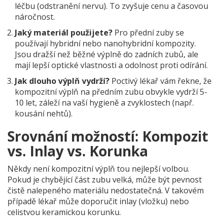
léčbu (odstranění nervu). To zvyšuje cenu a časovou
náročnost.
Jaký materiál použijete?
Pro přední zuby se
používají hybridní nebo nanohybridní kompozity.
Jsou dražší než běžné výplně do zadních zubů, ale
mají lepší optické vlastnosti a odolnost proti odírání.
Jak dlouho výplň vydrží?
Poctivý lékař vám řekne, že
kompozitní výplň na předním zubu obvykle vydrží 5-
10 let, záleží na vaší hygieně a zvyklostech (např.
kousání nehtů).
Srovnání možností: Kompozit
vs. Inlay vs. Korunka
Někdy není kompozitní výplň tou nejlepší volbou.
Pokud je chybějící část zubu velká, může být pevnost
čistě nalepeného materiálu nedostatečná. V takovém
případě lékař může doporučit inlay (vložku) nebo
celistvou keramickou korunku.