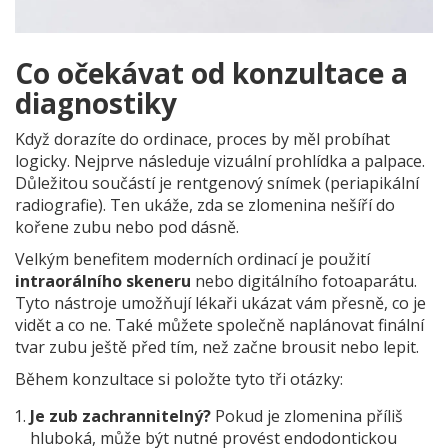
Co očekávat od konzultace a
diagnostiky
Když dorazíte do ordinace, proces by měl probíhat
logicky. Nejprve následuje vizuální prohlídka a palpace.
Důležitou součástí je rentgenový snímek (periapikální
radiografie). Ten ukáže, zda se zlomenina nešíří do
kořene zubu nebo pod dásně.
Velkým benefitem moderních ordinací je použití
intraorálního skeneru
nebo
digitálního fotoaparátu
.
Tyto nástroje umožňují lékaři ukázat vám přesně, co je
vidět a co ne. Také můžete společně naplánovat finální
tvar zubu ještě před tím, než začne brousit nebo lepit.
Během konzultace si položte tyto tři otázky:
Je zub zachrannitelný?
Pokud je zlomenina příliš
hluboká, může být nutné provést endodontickou