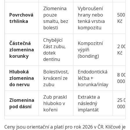
Zlomenina
Vybroušení
Povrchová
pouze
hrany nebo
500 -
trhlinka
smaltu, bez
tenká vrstva
Kč
bolesti
kompozitu
Chybějící
Částečná
Kompozitní
část zubu,
2 000 
zlomenina
výplň
dotek
Kč
korunky
(bonding)
dentinu
Hluboká
Bolestivost,
Endodontická
8 000 
zlomenina
krvácení ze
léčba +
000 K
do nervu
zubu
korunka/inlay
Zub praskl
Extrakte a
Zlomenina
25 00
hluboko v
následný
pod dásní
000 K
kořeni
implantát
Ceny jsou orientační a platí pro rok 2026 v ČR. Klíčové je