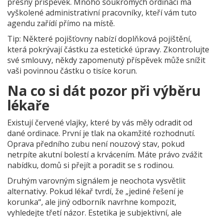
přesný příspěvek. Mnoho soukromých ordinací má
vyškolené administrativní pracovníky, kteří vám tuto
agendu zařídí přímo na místě.
Tip: Některé pojišťovny nabízí doplňková pojištění,
která pokrývají částku za estetické úpravy. Zkontrolujte
své smlouvy, někdy zapomenutý příspěvek může snížit
vaši povinnou částku o tisíce korun.
Na co si dát pozor při výběru
lékaře
Existují červené vlajky, které by vás měly odradit od
dané ordinace. První je tlak na okamžité rozhodnutí.
Oprava předního zubu není nouzový stav, pokud
netrpíte akutní bolestí a krvácením. Máte právo zvážit
nabídku, domů si přejít a poradit se s rodinou.
Druhým varovným signálem je neochota vysvětlit
alternativy. Pokud lékař tvrdí, že „jediné řešení je
korunka“, ale jiný odborník navrhne kompozit,
vyhledejte třetí názor. Estetika je subjektivní, ale