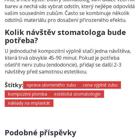
barev a nechá vás vybrat odstín, který nejlépe odpovídá
vašim sousedním zubům. Často se kombinuje několik
odstínů materiálu pro dosažení přirozeného efektu.
Kolik návštěv stomatologa bude
potřeba?
U jednoduché kompozitní výplně stačí jedna návštěva,
která trvá obvykle 45-90 minut. Pokud je potřeba
ošetřit nerv zubu (endodoncie), přidají se další 2-3
návštěvy před samotnou estetikou.
Štítky:
oprava ulomeného zubu
cena výplně zubu
kompozitní plomba
estetická stomatologie
náklady na implantát
Podobné příspěvky