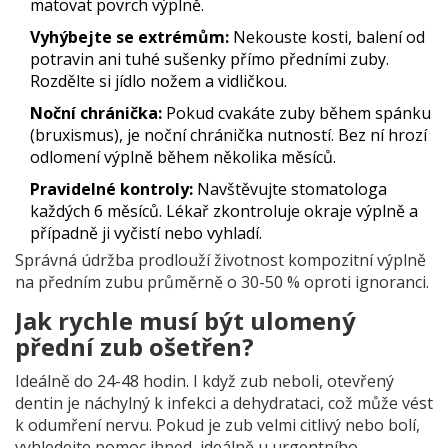
matovat povrch výplně.
Vyhýbejte se extrémům:
Nekouste kosti, balení od
potravin ani tuhé sušenky přímo předními zuby.
Rozdělte si jídlo nožem a vidličkou.
Noční chránička:
Pokud cvakáte zuby během spánku
(bruxismus), je noční chránička nutností. Bez ní hrozí
odlomení výplně během několika měsíců.
Pravidelné kontroly:
Navštěvujte stomatologa
každých 6 měsíců. Lékař zkontroluje okraje výplně a
případně ji vyčistí nebo vyhladí.
Správná údržba prodlouží životnost kompozitní výplně
na předním zubu průměrně o 30-50 % oproti ignoranci.
Jak rychle musí být ulomený
přední zub ošetřen?
Ideálně do 24-48 hodin. I když zub neboli, otevřený
dentin je náchylný k infekci a dehydrataci, což může vést
k odumření nervu. Pokud je zub velmi citlivý nebo bolí,
vyhledejte pomoc ihned, ideálně u urgentního