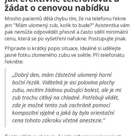
žádat o cenovou nabídku
Mnoho pacientů dělá chybu tím, že na telefonu řekne
jen: "Mám ulomený zub, kolik to bude?" Asistentka vám
pak nemůže odpovědět přesně a často sdělí minimální
cenu, která se po vyšetření nafukne. Postupujte jinak.
Připravte si krátký popis situace. Ideálně si udělejte
jasné fotku zlomeného zubu ve světle. Při telefonátu
řekněte:
„Dobrý den, mám částečně ulomený horní
boční řezák. Viditelná je asi polovina plochy
zubu, necítím žádnou pulzující bolest, ale je mi
zub trochu citlivý na chladné. Potřebuji vědět,
zda je možné tento zub zachránit pomocí
kompozitní výplně a jaká by byla orientační
cena tohoto zákroku včetně anestezie.“