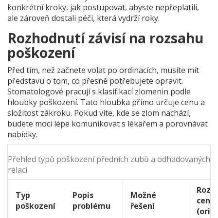
konkrétní kroky, jak postupovat, abyste nepřeplatili,
ale zároveň dostali péči, která vydrží roky.
Rozhodnutí závisí na rozsahu
poškození
Před tím, než začnete volat po ordinacích, musíte mít
představu o tom, co přesně potřebujete opravit.
Stomatologové pracují s klasifikací zlomenin podle
hloubky poškození. Tato hloubka přímo určuje cenu a
složitost zákroku. Pokud víte, kde se zlom nachází,
budete moci lépe komunikovat s lékařem a porovnávat
nabídky.
Přehled typů poškození předních zubů a odhadovaných c
relací
Rozs
Typ
Popis
Možné
ceny
poškození
problému
řešení
(orie