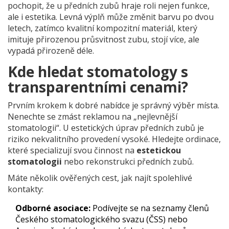
pochopit, že u předních zubů hraje roli nejen funkce,
ale i estetika. Levná výplň může změnit barvu po dvou
letech, zatímco kvalitní kompozitní materiál, který
imituje přirozenou průsvitnost zubu, stojí více, ale
vypadá přirozeně déle.
Kde hledat stomatology s
transparentními cenami?
Prvním krokem k dobré nabídce je správný výběr místa.
Nenechte se zmást reklamou na „nejlevnější
stomatologii“. U estetických úprav předních zubů je
riziko nekvalitního provedení vysoké. Hledejte ordinace,
které specializují svou činnost na
estetickou
stomatologii
nebo
rekonstrukci předních zubů
.
Máte několik ověřených cest, jak najít spolehlivé
kontakty:
Odborné asociace:
Podívejte se na seznamy členů
Českého stomatologického svazu (ČSS) nebo