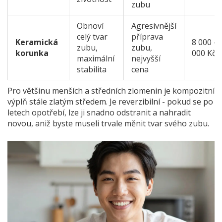
zubu
Obnoví
Agresivnější
celý tvar
příprava
Keramická
8 000 - 
zubu,
zubu,
korunka
000 Kč
maximální
nejvyšší
stabilita
cena
Pro většinu menších a středních zlomenin je kompozitní
výplň stále zlatým středem. Je reverzibilní - pokud se po
letech opotřebí, lze ji snadno odstranit a nahradit
novou, aniž byste museli trvale měnit tvar svého zubu.