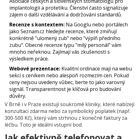
Asociace českých a slovenských stomatologů pro
implantologii a protetiku. Členství často signalizuje
zájem o další vzdělávání a dodržování standardů.
Recenze s kontextem:
Na Googlu nebo portálech
jako Seznam.cz hledejte recenze, které zmiňují
konkrétně "ulomený zub" nebo "výplň předního
zubu". Obecné recenze typu "milý personál" vám
mnoho neřeknou. Zajímají vás zkušenosti s
výsledkem práce.
Webové prezentace:
Kvalitní ordinace mají na webu
sekci s ceníkem nebo alespoň rozmezím cen. Pokud
ceny nejsou uvedeny vůbec, berte to jako varovný
signál. Transparentnost je klíčová pro budování
důvěry.
V Brně i v Praze existují soukromé kliniky, které nabízejí
konzultaci zdarma nebo za symbolický poplatek (např.
300-500 Kč), který vám strhnou z konečné faktury za
léčbu. Toto je ideální vstupní bod.
Jak efektivně telefonovat a