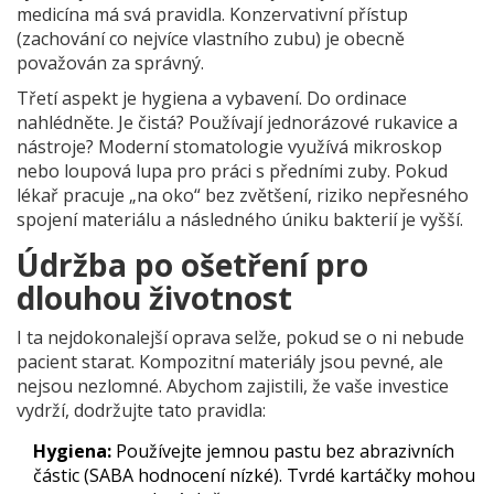
medicína má svá pravidla. Konzervativní přístup
(zachování co nejvíce vlastního zubu) je obecně
považován za správný.
Třetí aspekt je hygiena a vybavení. Do ordinace
nahlédněte. Je čistá? Používají jednorázové rukavice a
nástroje? Moderní stomatologie využívá mikroskop
nebo loupová lupa pro práci s předními zuby. Pokud
lékař pracuje „na oko“ bez zvětšení, riziko nepřesného
spojení materiálu a následného úniku bakterií je vyšší.
Údržba po ošetření pro
dlouhou životnost
I ta nejdokonalejší oprava selže, pokud se o ni nebude
pacient starat. Kompozitní materiály jsou pevné, ale
nejsou nezlomné. Abychom zajistili, že vaše investice
vydrží, dodržujte tato pravidla:
Hygiena:
Používejte jemnou pastu bez abrazivních
částic (SABA hodnocení nízké). Tvrdé kartáčky mohou