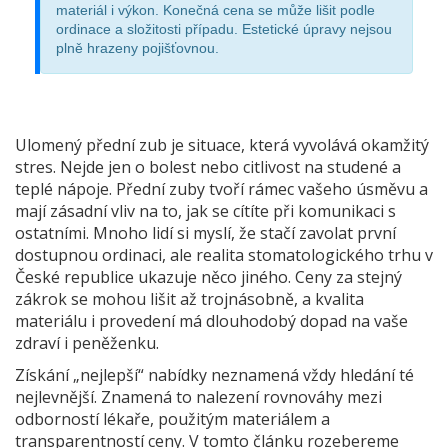
materiál i výkon. Konečná cena se může lišit podle
ordinace a složitosti případu. Estetické úpravy nejsou
plně hrazeny pojišťovnou.
Ulomený přední zub je situace, která vyvolává okamžitý
stres. Nejde jen o bolest nebo citlivost na studené a
teplé nápoje. Přední zuby tvoří rámec vašeho úsměvu a
mají zásadní vliv na to, jak se cítíte při komunikaci s
ostatními. Mnoho lidí si myslí, že stačí zavolat první
dostupnou ordinaci, ale realita stomatologického trhu v
České republice ukazuje něco jiného. Ceny za stejný
zákrok se mohou lišit až trojnásobně, a kvalita
materiálu i provedení má dlouhodobý dopad na vaše
zdraví i peněženku.
Získání „nejlepší“ nabídky neznamená vždy hledání té
nejlevnější. Znamená to nalezení rovnováhy mezi
odborností lékaře, použitým materiálem a
transparentností ceny. V tomto článku rozebereme