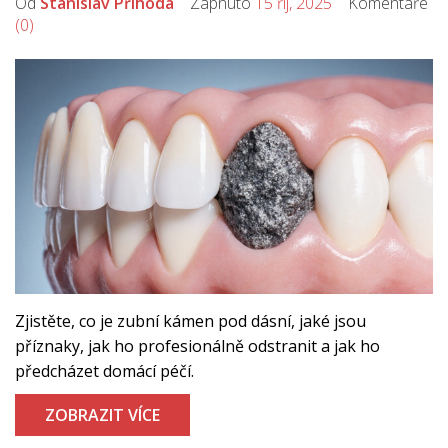
Od
Stanislav Příhoda
Zapnuto
15 říj, 2025
Komentáře
(0)
Zjistěte, co je zubní kámen pod dásní, jaké jsou
příznaky, jak ho profesionálně odstranit a jak ho
předcházet domácí péčí.
ZOBRAZIT VÍCE