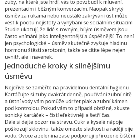
zuby, na které jste hrdí, vás to povzbudí k mluvení,
prezentacím i běžným konverzacím. Naopak skrytý
úsměv za rukama nebo neustálé zakrývání úst může
vést k pocitu nejistoty a vyhýbání se sociálním situacím.
Studie ukazují, že lidé s rovným, bílým úsměvem jsou
často vnímáni jako inteligentnější a úspěšnější. To není
jen psychologické – úsměv skutečně zvyšuje hladinu
hormonu štěstí serotonin, takže se cítíte lépe nejen
uvnitř, ale i navenek.
Jednoduché kroky k silnějšímu
úsměvu
Nejdříve se zaměřte na pravidelnou dentální hygienu.
Kartáčujte si zuby dvakrát denně, používání zubní nitě
a ústní vody vám pomůže udržet plak a zubní kámen
pod kontrolou. Pokud vám to připadá obtížné, zkuste
sonický kartáček – čistí efektivněji a šetří čas.
Dále si dejte pozor na stravu. Cukr a kyselé nápoje
poškozují sklovinu, takže omezte sladkosti a raději pije
vodu. Ovoce a zelenina zase podporují přirozené čištění