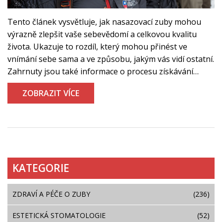
Tento článek vysvětluje, jak nasazovací zuby mohou
výrazně zlepšit vaše sebevědomí a celkovou kvalitu
života. Ukazuje to rozdíl, který mohou přinést ve
vnímání sebe sama a ve způsobu, jakým vás vidí ostatní.
Zahrnuty jsou také informace o procesu získávání
nasazovacích zubů, jejich přínosech a možnostech
ZOBRAZIT VÍCE
péče, které pomáhají udržet váš nový úsměv zářivý a
zdravý.
KATEGORIE
ZDRAVÍ A PÉČE O ZUBY
(236)
ESTETICKÁ STOMATOLOGIE
(52)