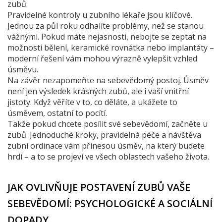
zubů.
Pravidelné kontroly u zubního lékaře jsou klíčové.
Jednou za půl roku odhalíte problémy, než se stanou
vážnými. Pokud máte nejasnosti, nebojte se zeptat na
možnosti bělení, keramické rovnátka nebo implantáty –
moderní řešení vám mohou výrazně vylepšit vzhled
úsměvu.
Na závěr nezapomeňte na sebevědomý postoj. Úsměv
není jen výsledek krásných zubů, ale i vaší vnitřní
jistoty. Když věříte v to, co děláte, a ukážete to
úsměvem, ostatní to pocítí.
Takže pokud chcete posílit své sebevědomí, začněte u
zubů. Jednoduché kroky, pravidelná péče a návštěva
zubní ordinace vám přinesou úsměv, na který budete
hrdí – a to se projeví ve všech oblastech vašeho života.
JAK OVLIVŇUJE POSTAVENÍ ZUBŮ VAŠE
SEBEVĚDOMÍ: PSYCHOLOGICKÉ A SOCIÁLNÍ
DOPADY