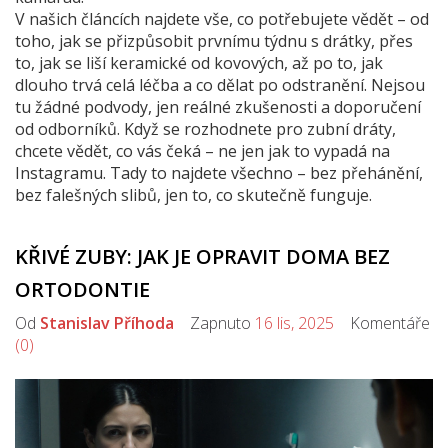
V našich článcích najdete vše, co potřebujete vědět – od
toho, jak se přizpůsobit prvnímu týdnu s drátky, přes
to, jak se liší keramické od kovových, až po to, jak
dlouho trvá celá léčba a co dělat po odstranění. Nejsou
tu žádné podvody, jen reálné zkušenosti a doporučení
od odborníků. Když se rozhodnete pro zubní dráty,
chcete vědět, co vás čeká – ne jen jak to vypadá na
Instagramu. Tady to najdete všechno – bez přehánění,
bez falešných slibů, jen to, co skutečně funguje.
KŘIVÉ ZUBY: JAK JE OPRAVIT DOMA BEZ
ORTODONTIE
Od
Stanislav Příhoda
Zapnuto
16 lis, 2025
Komentáře
(0)