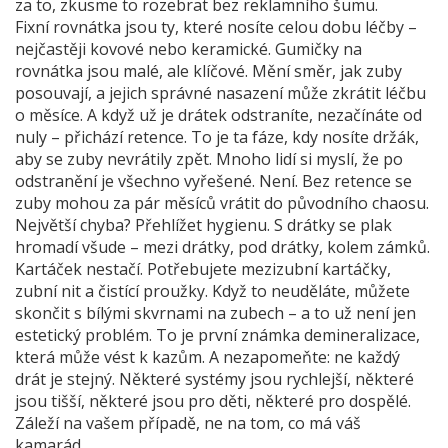
za to, zkusme to rozebrat bez reklamního šumu.
Fixní rovnátka
jsou ty, které nosíte celou dobu léčby –
nejčastěji kovové nebo keramické.
Gumičky na
rovnátka
jsou malé, ale klíčové. Mění směr, jak zuby
posouvají, a jejich správné nasazení může zkrátit léčbu
o měsíce. A když už je drátek odstraníte, nezačínáte od
nuly – přichází
retence
. To je ta fáze, kdy nosíte držák,
aby se zuby nevrátily zpět. Mnoho lidí si myslí, že po
odstranění je všechno vyřešené. Není. Bez retence se
zuby mohou za pár měsíců vrátit do původního chaosu.
Největší chyba? Přehlížet hygienu. S drátky se plak
hromadí všude – mezi drátky, pod drátky, kolem zámků.
Kartáček nestačí. Potřebujete mezizubní kartáčky,
zubní nit a čistící proužky. Když to neuděláte, můžete
skončit s bílými skvrnami na zubech – a to už není jen
estetický problém. To je první známka demineralizace,
která může vést k kazům. A nezapomeňte: ne každý
drát je stejný. Některé systémy jsou rychlejší, některé
jsou tišší, některé jsou pro děti, některé pro dospělé.
Záleží na vašem případě, ne na tom, co má váš
kamarád.