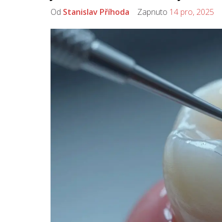
Od
Stanislav Příhoda
Zapnuto
14 pro, 2025
K