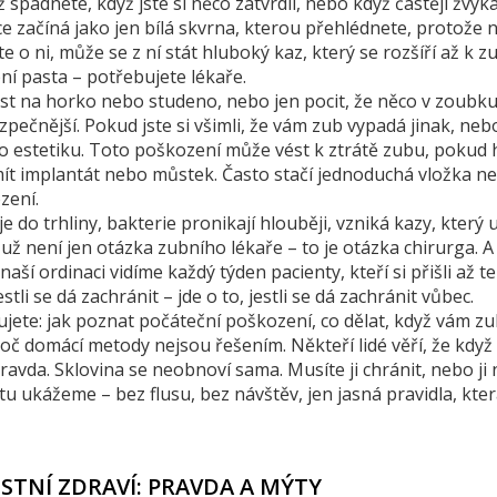
spadnete, když jste si něco zatvrdli, nebo když častěji žvýká
 začíná jako jen bílá skvrna, kterou přehlédnete, protože n
e o ni, může se z ní stát hluboký kaz, který se rozšíří až k 
ní pasta – potřebujete lékaře.
ivost na horko nebo studeno, nebo jen pocit, že něco v zoubku
zpečnější. Pokud jste si všimli, že vám zub vypadá jinak, neb
n o estetiku. Toto poškození může vést k ztrátě zubu, pokud 
mít implantát nebo můstek. Často stačí jednoduchá vložka n
zení.
e do trhliny, bakterie pronikají hlouběji, vzniká kazy, který 
 už není jen otázka zubního lékaře – to je otázka chirurga. A
naší ordinaci vidíme každý týden pacienty, kteří si přišli až t
stli se dá zachránit – jde o to, jestli se dá zachránit vůbec.
ujete: jak poznat počáteční poškození, co dělat, když vám z
oč domácí metody nejsou řešením. Někteří lidé věří, že když 
avda. Sklovina se neobnoví sama. Musíte ji chránit, nebo ji
tu ukážeme – bez flusu, bez návštěv, jen jasná pravidla, kte
ÚSTNÍ ZDRAVÍ: PRAVDA A MÝTY