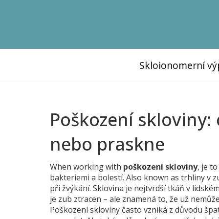
Skloionomerní vý
Poškození skloviny: 
nebo praskne
When working with
poškození skloviny
,
je t
bakteriemi a bolestí
. Also known as
trhliny v 
při žvýkání
.
Sklovina je nejtvrdší tkáň v lidské
je zub ztracen – ale znamená to, že už nemůže
Poškození skloviny často vzniká z důvodu špa