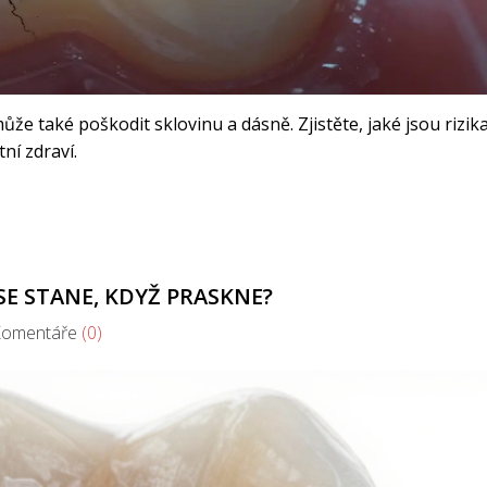
že také poškodit sklovinu a dásně. Zjistěte, jaké jsou rizika
ní zdraví.
SE STANE, KDYŽ PRASKNE?
mentáře
(0)