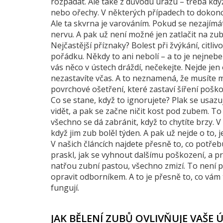
rozpadat. Ale také z důvodu úrazu – třeba když 
nebo ořechy. V některých případech to dokonce
Ale ta skvrna je varováním. Pokud se nezajímát
nervu. A pak už není možné jen zatlačit na zub
Nejčastější příznaky? Bolest při žvýkání, citl
pořádku. Někdy to ani nebolí – a to je nejnebe
vás něco v ústech dráždí, nečekejte. Nejde je
nezastavíte včas. A to neznamená, že musíte 
povrchové ošetření, které zastaví šíření poško
Co se stane, když to ignorujete? Plak se usazuj
vidět, a pak se začne ničit kost pod zubem. To
všechno se dá zabránit, když to chytíte brzy. V 
když jim zub bolěl týden. A pak už nejde o to, je
V našich článcích najdete přesně to, co potřeb
praskl, jak se vyhnout dalšímu poškození, a pr
natřou zubní pastou, všechno zmizí. To není pr
opravit odborníkem. A to je přesně to, co vám 
fungují.
JAK BĚLENÍ ZUBŮ OVLIVŇUJE VAŠE 