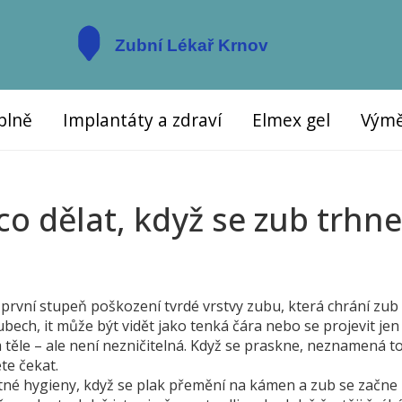
plně
Implantáty a zdraví
Elmex gel
Výmě
co dělat, když se zub trhne
o první stupeň poškození tvrdé vrstvy zubu, která chrání zub
zubech
, it
může být vidět jako tenká čára nebo se projevit jen
m těle – ale není nezničitelná. Když se praskne, neznamená to
te čekat.
tné hygieny, když se plak přemění na kámen a zub se začne