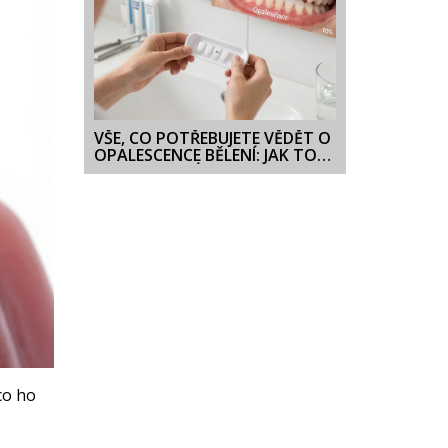
VŠE, CO POTŘEBUJETE VĚDĚT O
OPALESCENCE BĚLENÍ: JAK TO
FUNGUJE, JAKÉ JSOU RIZIKA A
CO OČEKÁVAT
co ho