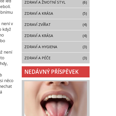
te led
ZDRAVÍ A ŽIVOTNÍ STYL
(6)
ebolí.
zubnímu
ZDRAVÍ A KRÁSA
(5)
 není v
ZDRAVÍ ZVÍŘAT
(4)
o když
ho
ZDRAVÍ A KRÁSA
(4)
ebo
ZDRAVÍ A HYGIENA
(3)
už není
 to
ZDRAVÍ A PÉČE
(3)
ehdy,
NEDÁVNÝ PŘÍSPĚVEK
ub
si něco
 nechat
rá