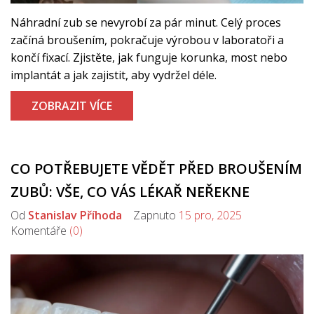
Náhradní zub se nevyrobí za pár minut. Celý proces
začíná broušením, pokračuje výrobou v laboratoři a
končí fixací. Zjistěte, jak funguje korunka, most nebo
implantát a jak zajistit, aby vydržel déle.
ZOBRAZIT VÍCE
CO POTŘEBUJETE VĚDĚT PŘED BROUŠENÍM
ZUBŮ: VŠE, CO VÁS LÉKAŘ NEŘEKNE
Od
Stanislav Příhoda
Zapnuto
15 pro, 2025
Komentáře
(0)