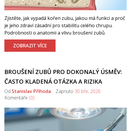
Zjistěte, jak vypadá kořen zubu, jakou má funkci a proč
je jeho zdraví zásadní pro stabilitu celého chrupu.
Podrobnosti o anatomii a vlivu broušení zubů.
ZOBRAZIT VÍCE
BROUŠENÍ ZUBŮ PRO DOKONALÝ ÚSMĚV:
ČASTO KLADENÁ OTÁZKA A RIZIKA
Od
Stanislav Příhoda
Zapnuto
30 bře, 2026
Komentáře
(0)