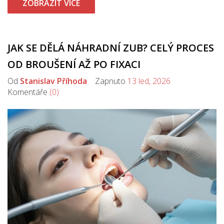
ZOBRAZIT VÍCE
JAK SE DĚLÁ NÁHRADNÍ ZUB? CELÝ PROCES
OD BROUŠENÍ AŽ PO FIXACI
Od
Stanislav Příhoda
Zapnuto
13 led, 2026
Komentáře
(0)