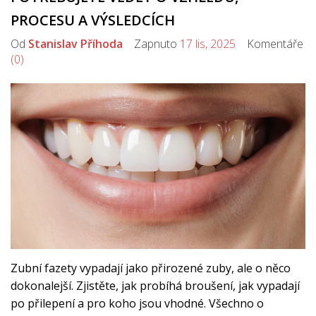
PROCESU A VÝSLEDCÍCH
Od
Stanislav Příhoda
Zapnuto
17 lis, 2025
Komentáře
(0)
Zubní fazety vypadají jako přirozené zuby, ale o něco
dokonalejší. Zjistěte, jak probíhá broušení, jak vypadají
po přilepení a pro koho jsou vhodné. Všechno o