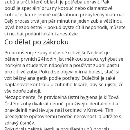
zubů a určí, které oblasti je potřeba upravit. Pak
použije speciální brusný kotouč nebo diamantové
kotouče, které jemně odškrábnou přebytečný materiál.
Celý proces trvá jen pár minut na jeden zub a většinou
bývá bezbolestný – pokud byste cítili nepohodlí, můžete
si nechat podání lokální anestézie.
Co dělat po zákroku
Po broušení je zuby dočasně citlivější. Nejlepší je
během prvních 24 hodin jíst měkkou stravu, vyhýbat se
horkým a studeným nápojům a používat zubní pastu
pro citlivé zuby. Pokud se objeví mírná bolest, stačí si
vzít běžný analgetik podle potřeby. Důležité je také
naplánovat kontrolu u zubního lékaře, aby se ujistil, že
vše dobře zahojí.
Nezapomeňte, že pravidelná ústní hygiena je klíčová.
Čistěte zuby dvakrát denně, používejte dentální nit a
pravidelně navštěvujte naši ordinaci v Krnově. Tím
předejdete opětovnému tvorbě nerovností a udržíte si
zdravý úsměv.
Pokud vás zajímá, jestli je broušení zubů pro vás