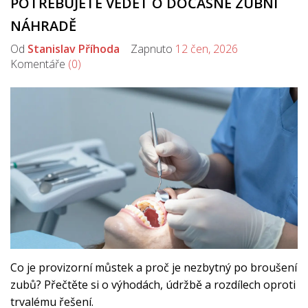
POTŘEBUJETE VĚDĚT O DOČASNÉ ZUBNÍ
NÁHRADĚ
Od
Stanislav Příhoda
Zapnuto
12 čen, 2026
Komentáře
(0)
Co je provizorní můstek a proč je nezbytný po broušení
zubů? Přečtěte si o výhodách, údržbě a rozdílech oproti
trvalému řešení.