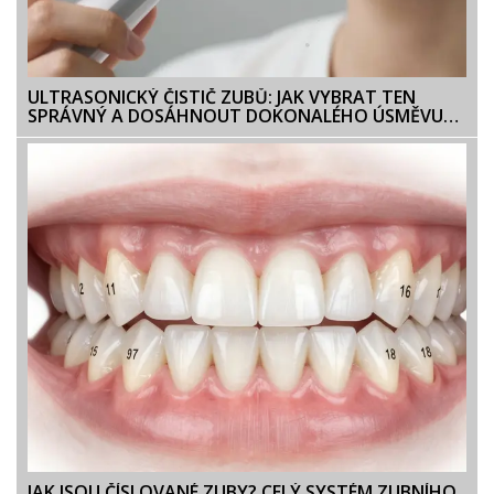
ULTRASONICKÝ ČISTIČ ZUBŮ: JAK VYBRAT TEN
SPRÁVNÝ A DOSÁHNOUT DOKONALÉHO ÚSMĚVU
DOMA
JAK JSOU ČÍSLOVANÉ ZUBY? CELÝ SYSTÉM ZUBNÍHO