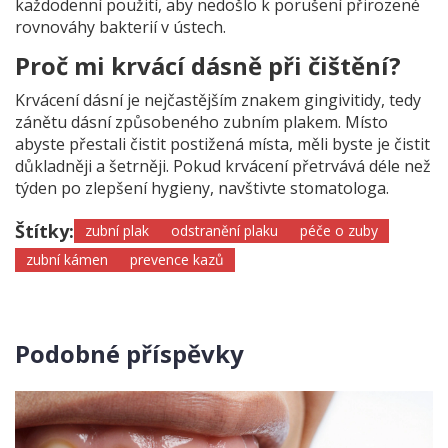
každodenní použití, aby nedošlo k porušení přirozené
rovnováhy bakterií v ústech.
Proč mi krvácí dásně při čištění?
Krvácení dásní je nejčastějším znakem gingivitidy, tedy
zánětu dásní způsobeného zubním plakem. Místo
abyste přestali čistit postižená místa, měli byste je čistit
důkladněji a šetrněji. Pokud krvácení přetrvává déle než
týden po zlepšení hygieny, navštivte stomatologa.
Štítky:
zubní plak
odstranění plaku
péče o zuby
zubní kámen
prevence kazů
Podobné příspěvky