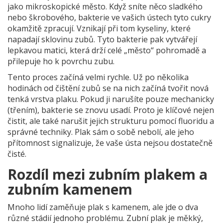
jako mikroskopické město. Když sníte něco sladkého
nebo škrobového, bakterie ve vašich ústech tyto cukry
okamžitě zpracují. Vznikají při tom kyseliny, které
napadají sklovinu zubů. Tyto bakterie pak vytvářejí
lepkavou matici, která drží celé „město“ pohromadě a
přilepuje ho k povrchu zubu.
Tento proces začíná velmi rychle. Už po několika
hodinách od čištění zubů se na nich začíná tvořit nová
tenká vrstva plaku. Pokud ji narušíte pouze mechanicky
(třením), bakterie se znovu usadí. Proto je klíčové nejen
čistit, ale také narušit jejich strukturu pomocí fluoridu a
správné techniky. Plak sám o sobě nebolí, ale jeho
přítomnost signalizuje, že vaše ústa nejsou dostatečně
čisté.
Rozdíl mezi zubním plakem a
zubním kamenem
Mnoho lidí zaměňuje plak s kamenem, ale jde o dva
různé stádií jednoho problému. Zubní plak je měkký,