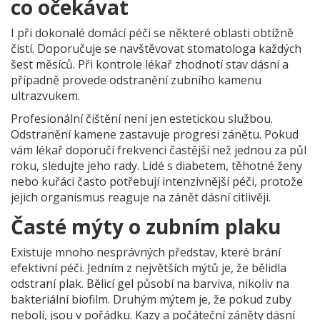
co očekávat
I při dokonalé domácí péči se některé oblasti obtížně
čistí. Doporučuje se navštěvovat stomatologa každých
šest měsíců. Při kontrole lékař zhodnotí stav dásní a
případně provede odstranění zubního kamenu
ultrazvukem.
Profesionální čištění není jen estetickou službou.
Odstranění kamene zastavuje progresi zánětu. Pokud
vám lékař doporučí frekvenci častější než jednou za půl
roku, sledujte jeho rady. Lidé s diabetem, těhotné ženy
nebo kuřáci často potřebují intenzivnější péči, protože
jejich organismus reaguje na zánět dásní citlivěji.
Časté mýty o zubním plaku
Existuje mnoho nesprávných představ, které brání
efektivní péči. Jedním z největších mýtů je, že bělidla
odstraní plak. Bělicí gel působí na barviva, nikoliv na
bakteriální biofilm. Druhým mýtem je, že pokud zuby
nebolí, jsou v pořádku. Kazy a počáteční záněty dásní