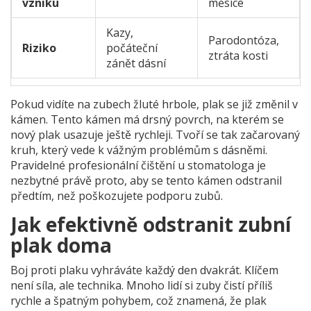
vzniku
měsíce
Kazy,
Parodontóza,
Riziko
počáteční
ztráta kosti
zánět dásní
Pokud vidíte na zubech žluté hrbole, plak se již změnil v
kámen. Tento kámen má drsný povrch, na kterém se
nový plak usazuje ještě rychleji. Tvoří se tak začarovaný
kruh, který vede k vážným problémům s dásněmi.
Pravidelné profesionální čištění u stomatologa je
nezbytné právě proto, aby se tento kámen odstranil
předtím, než poškozujete podporu zubů.
Jak efektivně odstranit zubní
plak doma
Boj proti plaku vyhráváte každý den dvakrát. Klíčem
není síla, ale technika. Mnoho lidí si zuby čistí příliš
rychle a špatným pohybem, což znamená, že plak