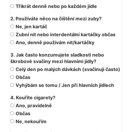
Třikrát denně nebo po každém jídle
2. Používáte něco na čištění mezi zuby?
Ne, jen kartáč
Zubní nit nebo interdentální kartáčky občas
Ano, denně používám nit/kartáčky
3. Jak často konzumujete sladkosti nebo
škrobové svačiny mezi hlavními jídly?
Celý den po malých dávkách (svačinuji často)
Občas
Vyhýbám se tomu / Jen při hlavních jídlech
4. Kouříte cigarety?
Ano, pravidelně
Občas
Ne, nekouřím