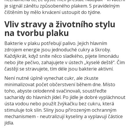
je signál zánětu způsobeného plakem. S pravidelným
čištěním by mělo krvácení ustoupit do týdne.
Vliv stravy a životního stylu
na tvorbu plaku
Bakterie v plaku potřebují palivo. Jejich hlavním
zdrojem energie jsou jednoduché cukry a škroby.
Každýkrát, když sníte něco sladkého, pijete limonádu
nebo jíte pečivo, zahajujete v ústech „kyselé deště“. Čím
častěji se stravujete, tím déle jsou bakterie aktivní.
Není nutné úplně vynechat cukr, ale zkuste
minimalizovat počet občerstvení během dne. Místo
toho, abyste celodenně svačinovali, soustřeďte
sacharidy do hlavních jídel. Po jídle je dobré vypláchnout
ústa vodou nebo použít žvýkačku bez cukru, která
stimuluje tok slin. Sliny jsou přirozeným ochranným
mechanismem - neutralizují kyseliny a vyplavují částice
jídla.