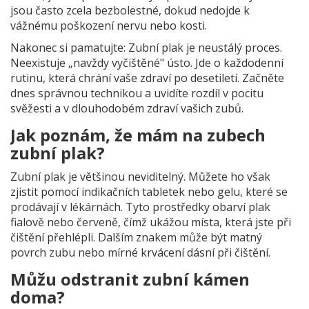
jsou často zcela bezbolestné, dokud nedojde k
vážnému poškození nervu nebo kosti.
Nakonec si pamatujte: Zubní plak je neustálý proces.
Neexistuje „navždy vyčištěné" ústo. Jde o každodenní
rutinu, která chrání vaše zdraví po desetiletí. Začněte
dnes správnou technikou a uvidíte rozdíl v pocitu
svěžesti a v dlouhodobém zdraví vašich zubů.
Jak poznám, že mám na zubech
zubní plak?
Zubní plak je většinou neviditelný. Můžete ho však
zjistit pomocí indikačních tabletek nebo gelu, které se
prodávají v lékárnách. Tyto prostředky obarví plak
fialově nebo červeně, čímž ukážou místa, která jste při
čištění přehlépli. Dalším znakem může být matný
povrch zubu nebo mírné krvácení dásní při čištění.
Můžu odstranit zubní kámen
doma?