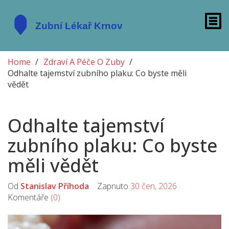
Home
Zdraví A Péče O Zuby
Odhalte tajemství zubního plaku: Co byste měli
vědět
Odhalte tajemství
zubního plaku: Co byste
měli vědět
Od
Stanislav Příhoda
Zapnuto
30 čen, 2026
Komentáře
(0)