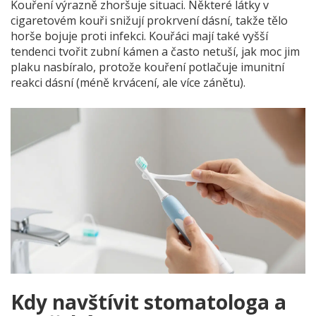
Kouření výrazně zhoršuje situaci. Některé látky v
cigaretovém kouři snižují prokrvení dásní, takže tělo
horše bojuje proti infekci. Kouřáci mají také vyšší
tendenci tvořit zubní kámen a často netuší, jak moc jim
plaku nasbíralo, protože kouření potlačuje imunitní
reakci dásní (méně krvácení, ale více zánětu).
Kdy navštívit stomatologa a