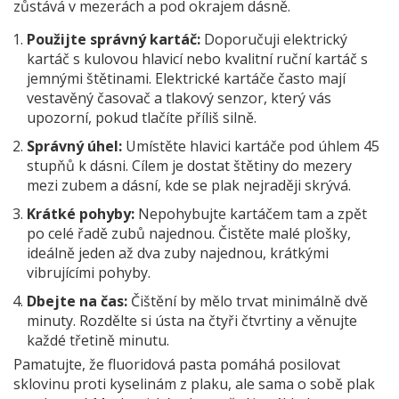
zůstává v mezerách a pod okrajem dásně.
Použijte správný kartáč:
Doporučuji elektrický
kartáč s kulovou hlavicí nebo kvalitní ruční kartáč s
jemnými štětinami. Elektrické kartáče často mají
vestavěný časovač a tlakový senzor, který vás
upozorní, pokud tlačíte příliš silně.
Správný úhel:
Umístěte hlavici kartáče pod úhlem 45
stupňů k dásni. Cílem je dostat štětiny do mezery
mezi zubem a dásní, kde se plak nejraději skrývá.
Krátké pohyby:
Nepohybujte kartáčem tam a zpět
po celé řadě zubů najednou. Čistěte malé plošky,
ideálně jeden až dva zuby najednou, krátkými
vibrujícími pohyby.
Dbejte na čas:
Čištění by mělo trvat minimálně dvě
minuty. Rozdělte si ústa na čtyři čtvrtiny a věnujte
každé třetině minutu.
Pamatujte, že fluoridová pasta pomáhá posilovat
sklovinu proti kyselinám z plaku, ale sama o sobě plak