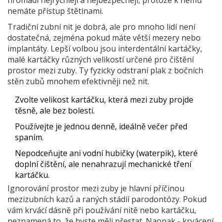
hromadí nejrychleji a nejbezpečněji, protože k němu
nemáte přístup štětinami.
Tradiční zubní nit je dobrá, ale pro mnoho lidí není
dostatečná, zejména pokud máte větší mezery nebo
implantáty. Lepší volbou jsou
interdentální kartáčky
,
malé kartáčky různých velikostí určené pro čištění
prostor mezi zuby
.
Ty fyzicky odstraní plak z bočních
stěn zubů mnohem efektivněji než nit.
Zvolte velikost kartáčku, která mezi zuby projde
těsně, ale bez bolesti.
Používejte je jednou denně, ideálně večer před
spaním.
Nepodceňujte ani vodní hubičky (waterpik), které
doplní čištění, ale nenahrazují mechanické tření
kartáčku.
Ignorování prostor mezi zuby je hlavní příčinou
mezizubních kazů a raných stádií parodontózy. Pokud
vám krvácí dásně při používání nitě nebo kartáčku,
neznamená to, že byste měli přestat. Naopak - krvácení