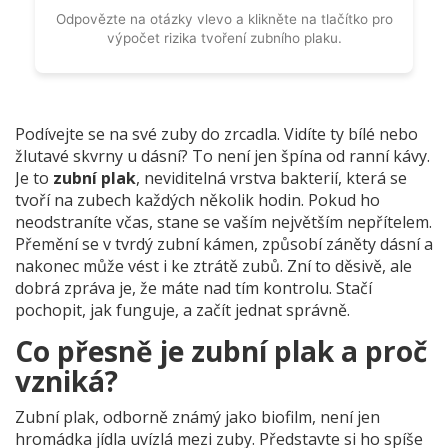
Odpovězte na otázky vlevo a klikněte na tlačítko pro
výpočet rizika tvoření zubního plaku.
Podívejte se na své zuby do zrcadla. Vidíte ty bílé nebo
žlutavé skvrny u dásní? To není jen špína od ranní kávy.
Je to
zubní plak
,
neviditelná vrstva bakterií, která se
tvoří na zubech každých několik hodin
.
Pokud ho
neodstraníte včas, stane se vaším největším nepřítelem.
Přemění se v tvrdý zubní kámen, způsobí záněty dásní a
nakonec může vést i ke ztrátě zubů. Zní to děsivě, ale
dobrá zpráva je, že máte nad tím kontrolu. Stačí
pochopit, jak funguje, a začít jednat správně.
Co přesně je zubní plak a proč
vzniká?
Zubní plak, odborně známý jako biofilm, není jen
hromádka jídla uvízlá mezi zuby. Představte si ho spíše