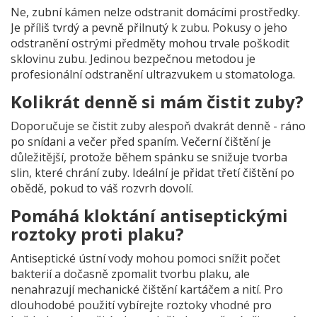
Ne, zubní kámen nelze odstranit domácími prostředky.
Je příliš tvrdý a pevně přilnutý k zubu. Pokusy o jeho
odstranění ostrými předměty mohou trvale poškodit
sklovinu zubu. Jedinou bezpečnou metodou je
profesionální odstranění ultrazvukem u stomatologa.
Kolikrát denně si mám čistit zuby?
Doporučuje se čistit zuby alespoň dvakrát denně - ráno
po snídani a večer před spaním. Večerní čištění je
důležitější, protože během spánku se snižuje tvorba
slin, které chrání zuby. Ideální je přidat třetí čištění po
obědě, pokud to váš rozvrh dovolí.
Pomáhá kloktání antiseptickými
roztoky proti plaku?
Antiseptické ústní vody mohou pomoci snížit počet
bakterií a dočasně zpomalit tvorbu plaku, ale
nenahrazují mechanické čištění kartáčem a nití. Pro
dlouhodobé použití vybírejte roztoky vhodné pro