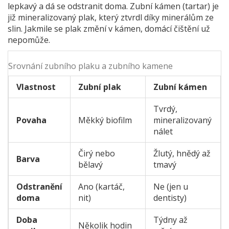
lepkavý a dá se odstranit doma. Zubní kámen (tartar) je
již mineralizovaný plak, který ztvrdl díky minerálům ze
slin. Jakmile se plak změní v kámen, domácí čištění už
nepomůže.
Srovnání zubního plaku a zubního kamene
Vlastnost
Zubní plak
Zubní kámen
Tvrdý,
Povaha
Měkký biofilm
mineralizovaný
nálet
Čirý nebo
Žlutý, hnědý až
Barva
bělavý
tmavý
Odstranění
Ano (kartáč,
Ne (jen u
doma
nit)
dentisty)
Doba
Týdny až
Několik hodin