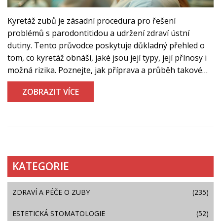
Kyretáž zubů je zásadní procedura pro řešení
problémů s parodontitidou a udržení zdraví ústní
dutiny. Tento průvodce poskytuje důkladný přehled o
tom, co kyretáž obnáší, jaké jsou její typy, její přínosy i
možná rizika. Poznejte, jak příprava a průběh takové
léčby vypadají a jaké jsou doporučení pro
ZOBRAZIT VÍCE
rekonvalescenci a dlouhodobou péči o ústní hygienu
po zákroku. Objevte zajímavé fakty a tipy, díky kterým
bude vaše cesta ke zdravějším dásním jednodušší.
KATEGORIE
ZDRAVÍ A PÉČE O ZUBY
(235)
ESTETICKÁ STOMATOLOGIE
(52)