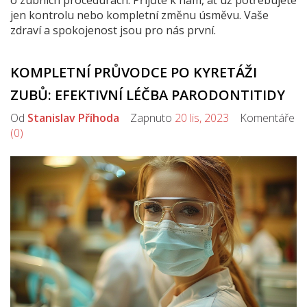
o zubních procedurách. Přijďte k nám, ať už potřebujete
jen kontrolu nebo kompletní změnu úsměvu. Vaše
zdraví a spokojenost jsou pro nás první.
KOMPLETNÍ PRŮVODCE PO KYRETÁŽI
ZUBŮ: EFEKTIVNÍ LÉČBA PARODONTITIDY
Od
Stanislav Příhoda
Zapnuto
20 lis, 2023
Komentáře
(0)