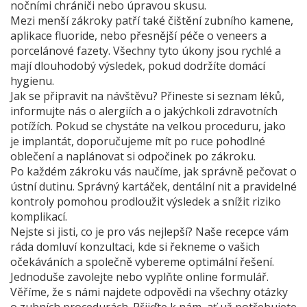
nočními chrániči nebo úpravou skusu.
Mezi menší zákroky patří také čištění zubního kamene,
aplikace fluoride, nebo přesnější péče o veneers a
porcelánové fazety. Všechny tyto úkony jsou rychlé a
mají dlouhodobý výsledek, pokud dodržíte domácí
hygienu.
Jak se připravit na návštěvu? Přineste si seznam léků,
informujte nás o alergiích a o jakýchkoli zdravotních
potížích. Pokud se chystáte na velkou proceduru, jako
je implantát, doporučujeme mít po ruce pohodlné
oblečení a naplánovat si odpočinek po zákroku.
Po každém zákroku vás naučíme, jak správně pečovat o
ústní dutinu. Správný kartáček, dentální nit a pravidelné
kontroly pomohou prodloužit výsledek a snížit riziko
komplikací.
Nejste si jisti, co je pro vás nejlepší? Naše recepce vám
ráda domluví konzultaci, kde si řekneme o vašich
očekáváních a společně vybereme optimální řešení.
Jednoduše zavolejte nebo vyplňte online formulář.
Věříme, že s námi najdete odpovědi na všechny otázky