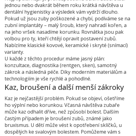
jednou nebo dvakrát během roku krátká návštěva u
dentální hygienistky a výsledek vám vydrží dlouho.
Pokud už jsou zuby poškozené a chybí, podíváme se na
zubní implantáty – malý šroub, který nahradí kořen, a
na jeho vršek nasadíme korunku. Rovnátka jsou pak
volbou pro ty, kteří chtějí opravit postavení zubů.
Nabízíme klasické kovové, keramické i skryté (snímací)
varianty.
U každé z těchto procedur máme jasný plán:
konzultace, diagnostika (rentgen, sken), samotný
zákrok a následná péče. Díky moderním materiálům a
technologiím je vše rychlé a pohodlné.
Kaz, broušení a další menší zákroky
Kaz je nejčastější problém. Pokud se objeví, ošetříme
ho výplní nebo korunkou. Včasná návštěva zubaře
může kaz odhalit dříve, než způsobí bolest. Dalším
častým případem je broušení zubů, známé jako
bruxismus. U dětí může vést k opotřebení sklíčků, u
dospělých ke svalovým bolestem. Pomůžeme vám s