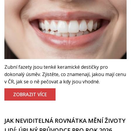
Zubní fazety jsou tenké keramické destičky pro
dokonalý úsměv. Zjistěte, co znamenají, jakou mají cenu
v ČR, jak se o ně pečovat a kdy jsou vhodné.
ZOBRAZIT VÍCE
JAK NEVIDITELNÁ ROVNÁTKA MĚNÍ ŽIVOTY
LIDÍ: ÚPLNÝ PRŮVODCE PRO ROK 2026