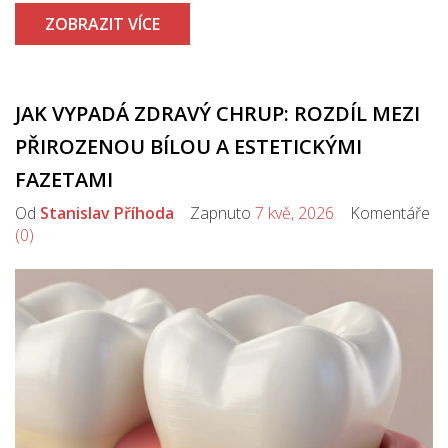
ZOBRAZIT VÍCE
JAK VYPADÁ ZDRAVÝ CHRUP: ROZDÍL MEZI
PŘIROZENOU BÍLOU A ESTETICKÝMI
FAZETAMI
Od
Stanislav Příhoda
Zapnuto
7 kvě, 2026
Komentáře
(0)