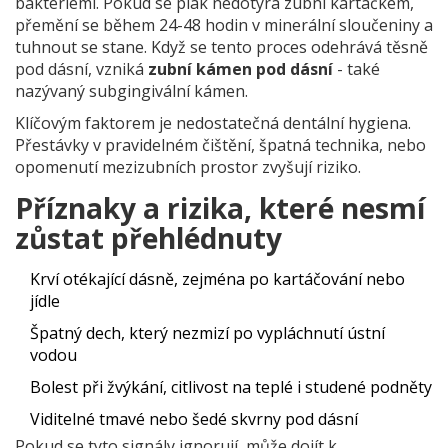
bakteriemi. Pokud se plak nedotýrá zubní kartáčkem,
přemění se během 24-48 hodin v minerální sloučeniny a
tuhnout se stane. Když se tento proces odehrává těsně
pod dásní, vzniká
zubní kámen pod dásní
- také
nazývaný subgingivální kámen.
Klíčovým faktorem je nedostatečná
dentální hygiena
.
Přestávky v pravidelném čištění, špatná technika, nebo
opomenutí mezizubních prostor zvyšují riziko.
Příznaky a rizika, které nesmí
zůstat přehlédnuty
Krví otékající dásně, zejména po kartáčování nebo
jídle
Špatný dech, který nezmizí po vypláchnutí ústní
vodou
Bolest při žvýkání, citlivost na teplé i studené podněty
Viditelné tmavé nebo šedé skvrny pod dásní
Pokud se tyto signály ignorují, může dojít k