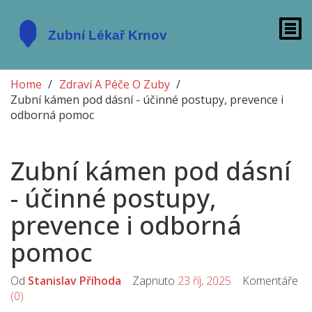
Home
Zdraví A Péče O Zuby
Zubní kámen pod dásní - účinné postupy, prevence i
odborná pomoc
Zubní kámen pod dásní
- účinné postupy,
prevence i odborná
pomoc
Od
Stanislav Příhoda
Zapnuto
23 říj, 2025
Komentáře
(0)