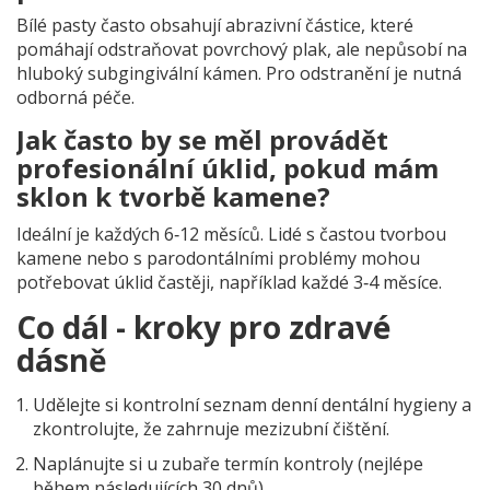
Bílé pasty často obsahují abrazivní částice, které
pomáhají odstraňovat povrchový plak, ale nepůsobí na
hluboký subgingivální kámen. Pro odstranění je nutná
odborná péče.
Jak často by se měl provádět
profesionální úklid, pokud mám
sklon k tvorbě kamene?
Ideální je každých 6‑12 měsíců. Lidé s častou tvorbou
kamene nebo s parodontálními problémy mohou
potřebovat úklid častěji, například každé 3‑4 měsíce.
Co dál - kroky pro zdravé
dásně
Udělejte si kontrolní seznam denní dentální hygieny a
zkontrolujte, že zahrnuje mezizubní čištění.
Naplánujte si u zubaře termín kontroly (nejlépe
během následujících 30 dnů).