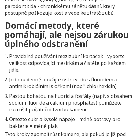
parodontitida
- chronickému zánětu dásní, který
postupně poškozuje kost a vede ke ztrátě zubů.
Domácí metody, které
pomáhají, ale nejsou zárukou
úplného odstranění
Pravidelné používání
mezizubní kartáček
- vyberte
velikost odpovídající mezírkám a čistěte po každém
jídle.
Jednou denně použijte ústní vodu s fluoridem a
antimikrobiálními složkami (např. chlorhexidin).
Pastou bohatou na fluorid a fosfáty (např. s obsahem
sodium fluoride a calcium phosphates) pomůžete
rozrušit počáteční tvorbu kamene.
Omezte cukr a kyselé nápoje - méně potravy pro
bakterie = méně plak.
Tyto kroky zpomalí růst kamene, ale pokud je již pod