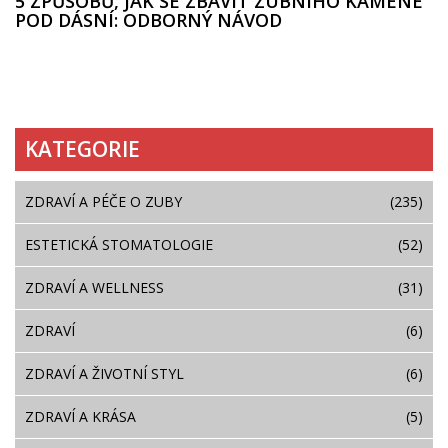
5 ZPŮSOBŮ, JAK SE ZBAVIT ZUBNÍHO KAMENE
POD DÁSNÍ: ODBORNÝ NÁVOD
KATEGORIE
ZDRAVÍ A PÉČE O ZUBY
(235)
ESTETICKÁ STOMATOLOGIE
(52)
ZDRAVÍ A WELLNESS
(31)
ZDRAVÍ
(6)
ZDRAVÍ A ŽIVOTNÍ STYL
(6)
ZDRAVÍ A KRÁSA
(5)