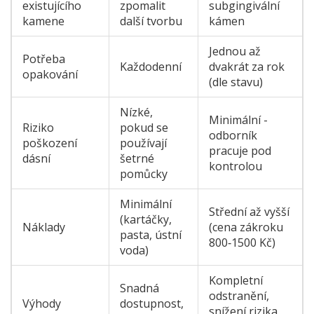
existujícího
zpomalit
subgingivální
kamene
další tvorbu
kámen
Jednou až
Potřeba
Každodenní
dvakrát za rok
opakování
(dle stavu)
Nízké,
Minimální -
Riziko
pokud se
odborník
poškození
používají
pracuje pod
dásní
šetrné
kontrolou
pomůcky
Minimální
Střední až vyšší
(kartáčky,
Náklady
(cena zákroku
pasta, ústní
800‑1500 Kč)
voda)
Kompletní
Snadná
odstranění,
Výhody
dostupnost,
snížení rizika