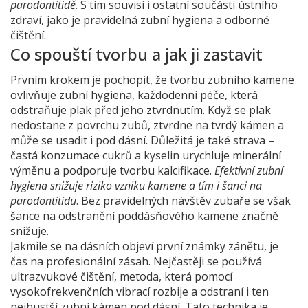
parodontitidě
. S tím souvisí i ostatní součásti ústního
zdraví, jako je pravidelná zubní hygiena a odborné
čištění.
Co spouští tvorbu a jak ji zastavit
Prvním krokem je pochopit, že tvorbu zubního kamene
ovlivňuje
zubní hygiena
,
každodenní péče, která
odstraňuje plak před jeho ztvrdnutím
. Když se plak
nedostane z povrchu zubů, ztvrdne na tvrdý kámen a
může se usadit i pod dásní. Důležitá je také strava –
častá konzumace cukrů a kyselin urychluje minerální
výměnu a podporuje tvorbu kalcifikace.
Efektivní zubní
hygiena snižuje riziko vzniku kamene a tím i šanci na
parodontitidu
. Bez pravidelných návštěv zubaře se však
šance na odstranění poddásňového kamene značně
snižuje.
Jakmile se na dásních objeví první známky zánětu, je
čas na profesionální zásah. Nejčastěji se používá
ultrazvukové čištění
,
metoda, která pomocí
vysokofrekvenčních vibrací rozbije a odstraní i ten
nejhustší zubní kámen pod dásní
. Tato technika je