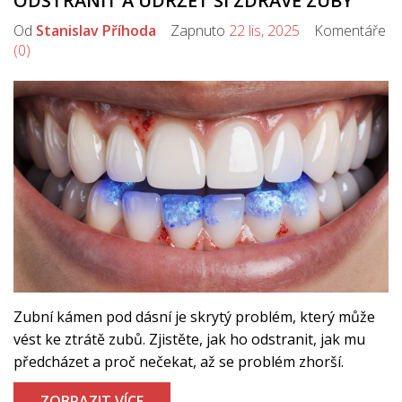
ODSTRANIT A UDRŽET SI ZDRAVÉ ZUBY
Od
Stanislav Příhoda
Zapnuto
22 lis, 2025
Komentáře
(0)
Zubní kámen pod dásní je skrytý problém, který může
vést ke ztrátě zubů. Zjistěte, jak ho odstranit, jak mu
předcházet a proč nečekat, až se problém zhorší.
ZOBRAZIT VÍCE