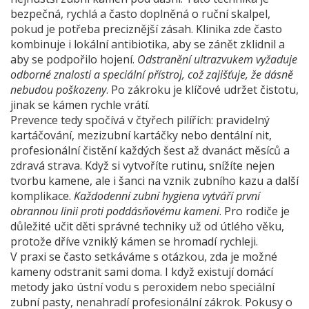
bezpečná, rychlá a často doplněná o ruční skalpel,
pokud je potřeba preciznější zásah. Klinika zde často
kombinuje i lokální antibiotika, aby se zánět zklidnil a
aby se podpořilo hojení.
Odstranění ultrazvukem vyžaduje
odborné znalosti a speciální přístroj, což zajišťuje, že dásně
nebudou poškozeny
. Po zákroku je klíčové udržet čistotu,
jinak se kámen rychle vrátí.
Prevence tedy spočívá v čtyřech pilířích: pravidelný
kartáčování, mezizubní kartáčky nebo dentální nit,
profesionální čistění každých šest až dvanáct měsíců a
zdravá strava. Když si vytvoříte rutinu, snížíte nejen
tvorbu kamene, ale i šanci na vznik zubního kazu a další
komplikace.
Každodenní zubní hygiena vytváří první
obrannou linii proti poddásňovému kameni
. Pro rodiče je
důležité učit děti správné techniky už od útlého věku,
protože dříve vzniklý kámen se hromadí rychleji.
V praxi se často setkáváme s otázkou, zda je možné
kameny odstranit sami doma. I když existují domácí
metody jako ústní vodu s peroxidem nebo speciální
zubní pasty, nenahradí profesionální zákrok. Pokusy o