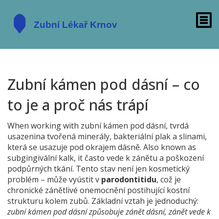
Zubní kámen pod dásní – co
to je a proč nás trápí
When working with
zubní kámen pod dásní
,
tvrdá
usazenina tvořená minerály, bakteriální plak a slinami,
která se usazuje pod okrajem dásně
. Also known as
subgingivální kalk
, it často vede k zánětu a poškození
podpůrných tkání.
Tento stav není jen kosmetický
problém – může vyústit v
parodontitidu
, což je
chronické zánětlivé onemocnění postihující kostní
strukturu kolem zubů. Základní vztah je jednoduchý:
zubní kámen pod dásní způsobuje zánět dásní, zánět vede k