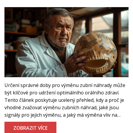
Určení správné doby pro výměnu zubní náhrady může
být klíčové pro udržení optimálního orálního zdraví.
Tento článek poskytuje ucelený přehled, kdy a proč je
vhodné zvažovat výměnu zubních náhrad, jaké jsou
signály pro jejich výměnu, a jaký má výměna vliv na
celkové zdraví ústní dutiny. Dále vám nabízí praktické
ZOBRAZIT VÍCE
rady, jak se o zubní náhrady správně starat, aby