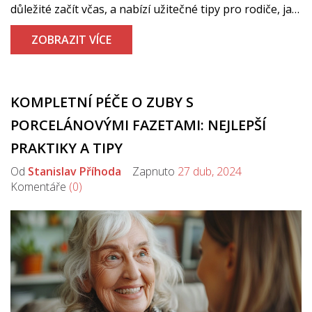
důležité začít včas, a nabízí užitečné tipy pro rodiče, jak
připravit své děti na možný ortodontický zákrok.
ZOBRAZIT VÍCE
Obsahuje také informace o nových trendech a
technologiích v ortodontii, které výrazně zlepšují
komfort a efektivitu léčby.
KOMPLETNÍ PÉČE O ZUBY S
PORCELÁNOVÝMI FAZETAMI: NEJLEPŠÍ
PRAKTIKY A TIPY
Od
Stanislav Příhoda
Zapnuto
27 dub, 2024
Komentáře
(0)