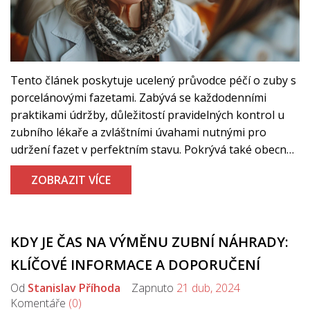
Tento článek poskytuje ucelený průvodce péčí o zuby s
porcelánovými fazetami. Zabývá se každodenními
praktikami údržby, důležitostí pravidelných kontrol u
zubního lékaře a zvláštními úvahami nutnými pro
udržení fazet v perfektním stavu. Pokrývá také obecné
mýty a časté dotazy týkající se fazetových zubů.
ZOBRAZIT VÍCE
KDY JE ČAS NA VÝMĚNU ZUBNÍ NÁHRADY:
KLÍČOVÉ INFORMACE A DOPORUČENÍ
Od
Stanislav Příhoda
Zapnuto
21 dub, 2024
Komentáře
(0)