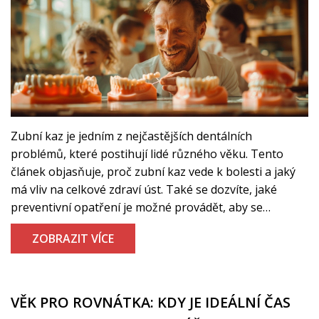
Zubní kaz je jedním z nejčastějších dentálních
problémů, které postihují lidé různého věku. Tento
článek objasňuje, proč zubní kaz vede k bolesti a jaký
má vliv na celkové zdraví úst. Také se dozvíte, jaké
preventivní opatření je možné provádět, aby se
minimalizovala rizika vzniku kazu. Nabízíme praktické
ZOBRAZIT VÍCE
tipy pro každodenní péči o zuby a doporučení od
odborníků v oboru dentální hygieny.
VĚK PRO ROVNÁTKA: KDY JE IDEÁLNÍ ČAS