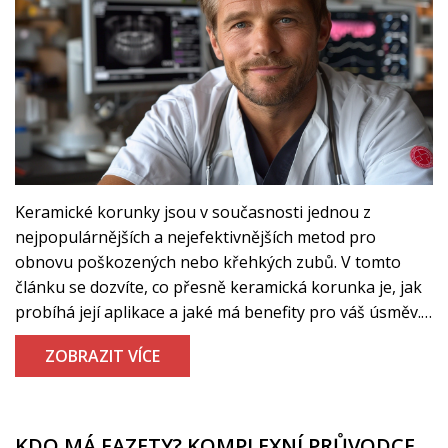
Keramické korunky jsou v současnosti jednou z
nejpopulárnějších a nejefektivnějších metod pro
obnovu poškozených nebo křehkých zubů. V tomto
článku se dozvíte, co přesně keramická korunka je, jak
probíhá její aplikace a jaké má benefity pro váš úsměv.
Objasníme také různé typy keramických korunek a
ZOBRAZIT VÍCE
podáme tipy, jak se o ně starat, aby vydržely co nejdéle.
KDO MÁ FAZETY? KOMPLEXNÍ PRŮVODCE