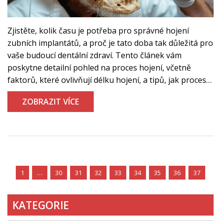
Zjistěte, kolik času je potřeba pro správné hojení
zubních implantátů, a proč je tato doba tak důležitá pro
vaše budoucí dentální zdraví. Tento článek vám
poskytne detailní pohled na proces hojení, včetně
faktorů, které ovlivňují délku hojení, a tipů, jak proces
urychlit a zajistit jeho úspěšnost. Díky aktuálním
ZOBRAZIT VÍCE
informacím a příkladům z praxe získáte ucelený přehled
odpovídající nejnovějším poznatkům v oblasti dentální
péče.
1
…
30
31
32
33
34
35
36
37
KATEGORIE