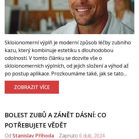
Skloionomerní výplň je moderní způsob léčby zubního
kazu, který kombinuje estetiku s dlouhodobou
odolností. V tomto článku se dozvíte vše o
skloionomerních výplních, od jejich složení a výhod až
po postup aplikace. Prozkoumáme také, jak se tato
metoda řadí mezi ostatní dostupné dentální léčby a
ZOBRAZIT VÍCE
poskytneme tipy pro její údržbu, aby vaše úsměv zůstal
zdravý a krásný co nejdéle.
BOLEST ZUBŮ A ZÁNĚT DÁSNÍ: CO
POTŘEBUJETE VĚDĚT
Od
Stanislav Příhoda
Zapnuto
6 dub, 2024