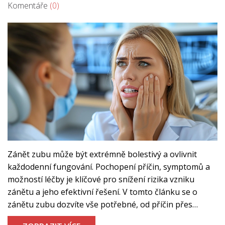
Komentáře
(0)
Zánět zubu může být extrémně bolestivý a ovlivnit
každodenní fungování. Pochopení příčin, symptomů a
možností léčby je klíčové pro snížení rizika vzniku
zánětu a jeho efektivní řešení. V tomto článku se o
zánětu zubu dozvíte vše potřebné, od příčin přes
symptomy až po detailní možnosti léčby a prevence.