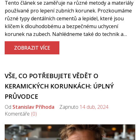
Tento článek se zaměřuje na různé metody a materiály
používané pro lepení zubních korunek. Prozkoumáme
různé typy dentálních cementů a lepidel, které jsou
klíčem k dlouhodobému a bezpečnému uchycení
korunek na zubech. Nahlédneme také do technik a
postupů, které zubní lékaři používají k zajištění, že
ZOBRAZIT VÍCE
korunky zůstanou pevně na svém místě. Informace v
článku jsou založené na nejnovějších technologiích a
osvědčených postupech, aby pacienti mohli mít důvěru
v kvalitu a trvanlivost svých zubních oprav.
VŠE, CO POTŘEBUJETE VĚDĚT O
KERAMICKÝCH KORUNKÁCH: ÚPLNÝ
PRŮVODCE
Od
Stanislav Příhoda
Zapnuto
14 dub, 2024
Komentáře
(0)