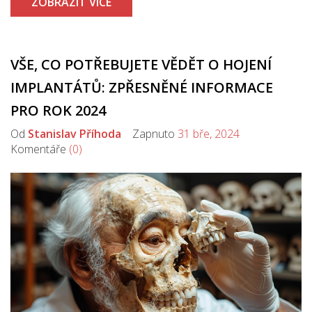
ZOBRAZIT VÍCE
VŠE, CO POTŘEBUJETE VĚDĚT O HOJENÍ
IMPLANTÁTŮ: ZPŘESNĚNÉ INFORMACE
PRO ROK 2024
Od
Stanislav Příhoda
Zapnuto
31 bře, 2024
Komentáře
(0)